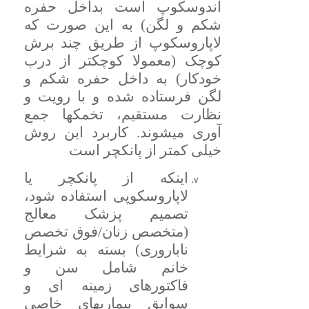
آندوسکوپ است بداخل حفره
شکم و لگن) به این صورت که
لاپاروسکوپ از طریق چند برش
کوچک (معمولا کوچکتر از درب
خودکار) به داخل حفره شکم و
لگن فرستاده شده و با رویت و
نظارت مستقیم، تخمکها جمع
آوری میشوند. کاربرد این روش
خیلی کمتر از پانکچر است
اینکه از پانکچر یا
لاپاروسکوپی استفاده شود،
تصمیم پزشک معالج
(متخصص زنان/فوق تخصص
ناباروری) بسته به شرایط
خانم شامل سن و
فاکتورهای زمینه ای و
سوابق بیماریهای خاصی