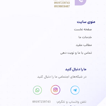
09197259743
​​​​​​​ 09198058487
منوی سایت
صفحه نخست
خدمات ما
مطالب مفید
تماس با ما و نوبت دهی
ما را دنبال کنید
در شبکه‌های اجتماعی ما را دنبال کنید
​تلفن واتساپ و تلگرام: 09197259743