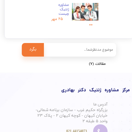
مشاوره
ژنتیک
چیست
۲۵ مهر
۰۰
بگرد
مقالات
(۷)
مرکز مشاوره ژنتیک دکتر بهادری
آدرس ما
بزرگراه حکیم غرب - سازمان برنامه شمالی-
خیابان کیهان - کوچه کیهان ۲ - پلاک ۲۳
واحد ۵ طبقه ۲
44154073 021