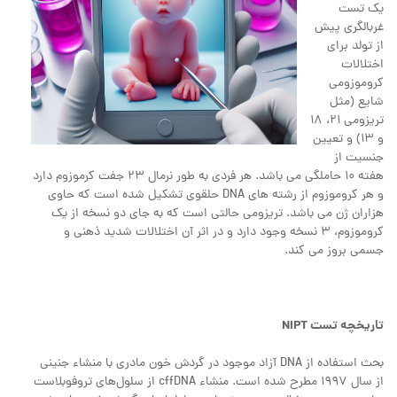
یک تست
غربالگری پیش
از تولد برای
اختلالات
کروموزومی
شایع (مثل
تریزومی 21، 18
و 13) و تعیین
جنسیت از
هفته 10 حاملگی می باشد. هر فردی به طور نرمال ٢٣ جفت كرموزوم دارد
و هر كروموزوم از رشته های DNA حلقوی تشكیل شده است كه حاوی
هزاران ژن می باشد. تریزومی حالتی است که به جای دو نسخه از یک
کروموزوم، 3 نسخه وجود دارد و در اثر آن اختلالات شدید ذهنی و
جسمی بروز می کند.
تاریخچه تست NIPT
بحث استفاده از DNA آزاد موجود در گردش خون مادری با منشاء جنینی
از سال 1997 مطرح شده است. منشاء cffDNA از سلول‌های تروفوبلاست