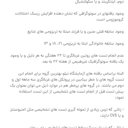
دوم، اینتگریتد و یا سکوئنشیال
وجود یافتهای در سونوگرافی که نشان دهنده افزایش ریسک اختلالات
کروموزومی است.
وجود سابقه قبلی جنین و یا فرزند مبتلا به تریزومی‌ های شایع
وجود سابقه خانوادگی ابتلا به تریزومی 21، 18 و 13
عدم انجام تست های روتین غربالگری تا 22 هفتگی به هر دلیل و یا وجود
یک یافته سونوگرافیک غیرطبیعی از هفته 22 به بعد
البته براساس یافته های آزمایشگاه نیلو بهترین گروه برای انجام این
تست گروه های با خطر بینابین در پروتکل های غربالگری سه ماهه اول و
دوم می باشند. در گروه های پرخطر هم در موارد ذیل می توان بعنوان یک
پیش تست قبل از انجام تست های تشخیصی از این تست استفاده
نمود:
- زنانی که ترس زیادی از نمونه گیری تست های تشخیصی مثل آمنیوسنتز
و یا CVS دارند،
- زنانی که زیر بار ریسک سقط تست های تشخیصی نمی روند،