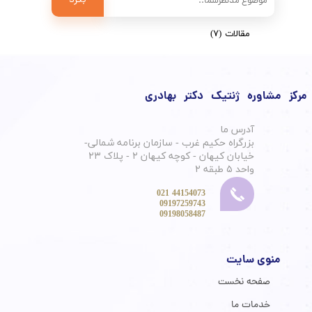
بگرد
مقالات
(۷)
مرکز مشاوره ژنتیک دکتر بهادری
آدرس ما
بزرگراه حکیم غرب - سازمان برنامه شمالی-
خیابان کیهان - کوچه کیهان ۲ - پلاک ۲۳
واحد ۵ طبقه ۲
44154073 021
09197259743
​​​​​​​ 09198058487
منوی سایت
صفحه نخست
خدمات ما