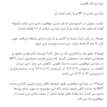
بارداری تک قلویی
بارداری ناشی از IVF و یا رحم اجاره ای
کشت سلولی در آمنیوسنتز به هر دلیلی موفقیت آمیز نمی باشد (نمونه
آلوده به خون مادر باشد و یا سن بارداری بیشتر از 20 هفته باشد(
توجه1: در زنان باردار مبتلا به کانسر و یا زنان دارای سابقه دریافت خون
طی 12 ماه گذشته دارند، این تست توصیه نمی شود.
توجه2: طبق یک متاآنالیزی که در سال 2016 توسط دکتر فلیپ تایلور و
همکاران انجام شد، مشخص گردید که میزان قدرت تشخیص تست NIPT
در بارداری دوقلویی نسبت به یک قلویی کاهش می یابد. این میزان
کاهش در تریزومی 21 تا 9%، در تریزومی 18 تا 28% و در سندرم پاتو و
یا تریزومی 13 تا 22% می باشد.
توجه3: در بارداری دوقلویی هنوز شواهد کافی برای تعیین کارآیی تست
NIPT به اندازه کافی وجود ندارد (که این موضوع در مورد تمام برندها
صدق می کند)، اما یافته های اولیه نشان از صحت بالای این تست در
دوقلویی ها می کند.