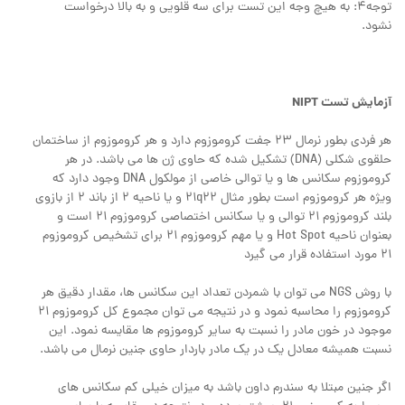
توجه4: به هیچ وجه این تست برای سه قلویی و به بالا درخواست
نشود.
آزمایش تست NIPT
هر فردی بطور نرمال 23 جفت کروموزوم دارد و هر کروموزوم از ساختمان
حلقوی شکلی (DNA) تشکیل شده که حاوی ژن ها می باشد. در هر
کروموزوم سکانس ها و یا توالی خاصی از مولکول DNA وجود دارد که
ویژه هر کروموزوم است بطور مثال 21q22 و یا ناحیه 2 از باند 2 از بازوی
بلند کروموزوم 21 توالی و یا سکانس اختصاصی کروموزوم 21 است و
بعنوان ناحیه Hot Spot و یا مهم کروموزوم 21 برای تشخیص کروموزوم
21 مورد استفاده قرار می گیرد
با روش NGS می توان با شمردن تعداد این سکانس ها، مقدار دقیق هر
کروموزوم را محاسبه نمود و در نتیجه می توان مجموع کل کروموزوم 21
موجود در خون مادر را نسبت به سایر کروموزوم ها مقایسه نمود. این
نسبت همیشه معادل یک در یک مادر باردار حاوی جنین نرمال می باشد.
اگر جنین مبتلا به سندرم داون باشد به میزان خیلی کم سکانس های