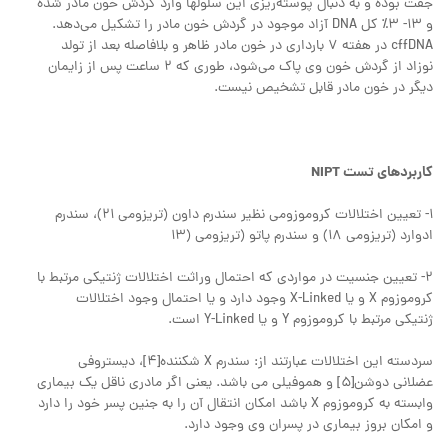
جفت بوده و به دنبال پوسته‌ریزی این سلولها وارد گردش خون مادر شده
و 13- 3٪ کل DNA آزاد موجود در گردش خون مادر را تشکیل می‌دهد.
cffDNA در هفته 7 بارداری در خون مادر ظاهر و بلافاصله بعد از تولد
نوزاد از گردش خون وی پاک می‌شود، طوری که 2 ساعت پس از زایمان
دیگر در خون مادر قابل تشخیص نیست.
کاربردهای تست NIPT
1- تعیین اختلالات کروموزومی نظیر سندرم داون (تریزومی 21)، سندرم
ادوارد (تریزومی 18) و سندرم پاتو (تریزومی (13
2- تعیین جنسیت در مواردی که احتمال وراثت اختلالات ژنتیکی مرتبط با
کروموزوم X و یا X-Linked وجود دارد و یا احتمال وجود اختلالات
ژنتیکی مرتبط با کروموزوم Y و یا Y-Linked است.
سردسته این اختلالات عبارتند از: سندرم X شکننده[4]، دیستروفی
عضلانی دوشن[5] و هموفیلی می باشد. یعنی اگر مادری ناقل یک بیماری
وابسته به کروموزوم X باشد امکان انتقال آن را به جنین پسر خود را دارد
و امکان بروز بیماری در پسران وی وجود دارد.