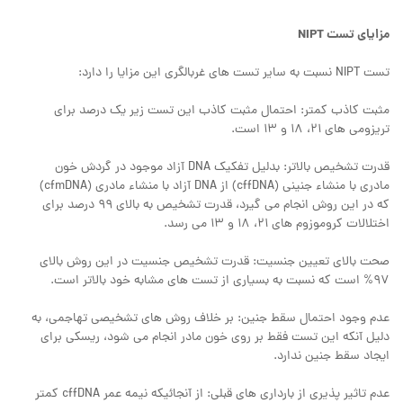
مزایای تست NIPT
تست NIPT نسبت به سایر تست های غربالگری این مزایا را دارد:
مثبت کاذب کمتر: احتمال مثبت کاذب این تست زیر یک درصد برای
تریزومی های 21، 18 و 13 است.
قدرت تشخیص بالاتر: بدلیل تفکیک DNA آزاد موجود در گردش خون
مادری با منشاء جنینی (cffDNA) از DNA آزاد با منشاء مادری (cfmDNA)
که در این روش انجام می گیرد، قدرت تشخیص به بالای 99 درصد برای
اختلالات کروموزوم های 21، 18 و 13 می رسد.
صحت بالای تعیین جنسیت: قدرت تشخیص جنسیت در این روش بالای
97% است که نسبت به بسیاری از تست های مشابه خود بالاتر است.
عدم وجود احتمال سقط جنین: بر خلاف روش های تشخیصی تهاجمی، به
دلیل آنکه این تست فقط بر روی خون مادر انجام می شود، ریسکی برای
ایجاد سقط جنین ندارد.
عدم تاثیر پذیری از بارداری های قبلی: از آنجائیکه نیمه عمر cffDNA کمتر