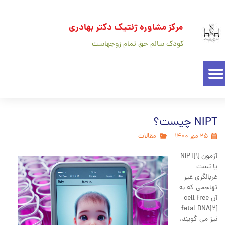
مرکز مشاوره ژنتیک دکتر بهادری
کودک سالم حق تمام زوجهاست
NIPT چیست؟
۲۵ مهر ۱۴۰۰
مقالات
آزمون NIPT[1]
یا تست
غربالگری غیر
تهاجمی که به
آن cell free
fetal DNA[2]
نیز می گویند،