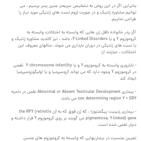
بنابراین اگر در این روش به تشخیص سریعتر جنین پسر برسیم ، می
توانیم مشاوره ژنتیک و در صورت لزوم تست های ژنتیکی مورد نیاز را
طراحی نماییم.
اگر پدر خانواده ناقل ژن هایی که وابسته به اختلالات وابسته به
کروموزوم Y و یا Y-Linked Disorders، باشد ، نیز کاندید مشاوره ژنتیک و
یا تست های ژنتیکی در دوران بارداری می شوند. مثالهای معروف این
اختلالات ، عبارتند از:
- ناباروری وابسته به کروموزوم Y و یا Y chromosome infertilty نقصی
در کروموزوم Y وجود دارد که می تواند آزوسپرمیا و یا اولیگوزوسپرمیا
ایجاد کند
- بیماری Abnormal or Absent Testicular Development نقص در ناحیه
sex determining region Y = SRY می باشد.
- بیماری رتینیت پیگمنتوزا ، که ژن فوق که به آن the RPY (retinitis
pigmentosa, Y-linked) gene می گویند بر روی کروموزوم Y قرار داشته و
دچار نقص شده است.
تعیین جنسیت در بیماریهایی که وابسته به کروموزوم های جنسی