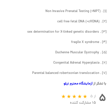
[1] . Non Invasive Prenatal Testing (=NIPT)
[2] . cell free fetal DNA (=cffDNA)
[3] . sex determination for X-linked genetic disorders
[4] . fragile X syndrome
[5] . Duchenne Muscular Dystrophy
[6] . Congenital Adrenal Hyperplasia
[7] . Parental balanced robertsonian translocation
با تشكر از
آزمايشگاه محترم نيلو
۵
از ۵
۱۵ مشارکت کننده