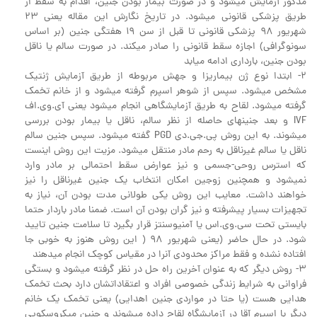
مذکور آزمایش میشود و در صورت بیمار بودن جنین، اقدام به سقط از
طریق پزشکی قانونی میشود. در تاریخ نگارش این مقاله یعنی 23
شهریور 98 پزشکی قانونی تا قبل از سن 19 هفتگی جنین (بر اساس
سونوگرافی) اجازه سقط قانونی را صادر میکند. در صورت سالم یا ناقل
بودن جنین، بارداری ادامه میابد
2- ابتدا نوع ژن بیماریزا و جهش مربوطه از طریق آزمایش ژنتیک
مشخص میشود. سپس از شوهر اسپرم گرفته میشود و از خانم تخمک
گرفته میشود. لقاح به طریق آزمایشگاهی انجام میشود یعنی آی.وی.اف
IVF و بعد جنینهای حاصله از نظر سالم، ناقل یا بیمار بودن بررسی
میشوند. به این روش پی.جی.دی PGD گفته میشود. سپس جنین سالم
ناقل یا سالم غیرناقل به رحم مادر منتقل میشود. مزیت این روش اینست
که استرس روحی-جسمی و نیز عوارض سقط احتمالی بر مادر وارد
نمیشود و همچنین زوجین امکان انتخاب یک جنین غیرناقل را نیز
خواهند داشت. معایب این روش یکی طولانی مدت بودن آن، نیاز به
تجهیزات بسیار پیشرفته و نیز گران بودن آن است. ضمنا مادر باردار حتما
بایستی تحت سی.وی.اس یا آمنیوسنتز قرار بگیرد تا سلامت جنین تایید
شود. در حال حاضر (یعنی شهریور 98 ( این روش هنوز به خوبی جا
افتاده نشده و فقط مراکز محدودی آنرا در مقیاس کوچک انجام میدهند
3- روش دیگر که به عنوان آخرین راه حل در نظر گرفته میشود و بستگی
فراوانی به شرایط زندگی خصوصی افراد و اعتقاداتشان دارد بحث تخمک
هدایی هست (یا حتا در مواردی جنین اهدایی) یعنی تخمک یک خانم
دیگر با اسپرم آقا در آزمایشگاه لقاح داده میشوند و جنین میکروسکوپی