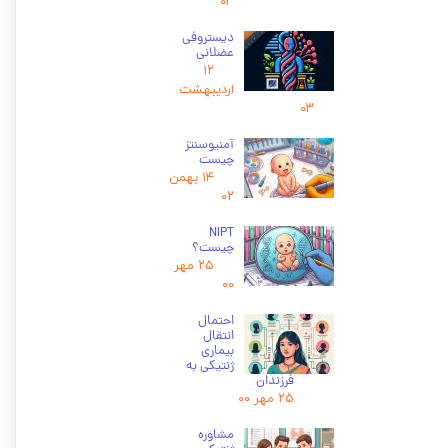
۰۳
دیستروفی
عضلانی
۱۲
اردیبهشت
۰۳
آمنیوسنتز
چیست
۱۴ بهمن
۰۲
NIPT
چیست؟
۲۵ مهر
۰۰
احتمال
انتقال
بیماری
ژنتیکی به
فرزندان
۲۵ مهر ۰۰
★
★
★
مشاوره