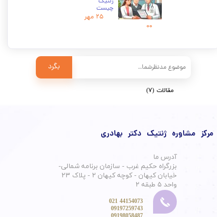
ژنتیک
چیست
۲۵ مهر
۰۰
بگرد
مقالات
(۷)
مرکز مشاوره ژنتیک دکتر بهادری
آدرس ما
بزرگراه حکیم غرب - سازمان برنامه شمالی-
خیابان کیهان - کوچه کیهان ۲ - پلاک ۲۳
واحد ۵ طبقه ۲
44154073 021
09197259743
​​​​​​​ 09198058487