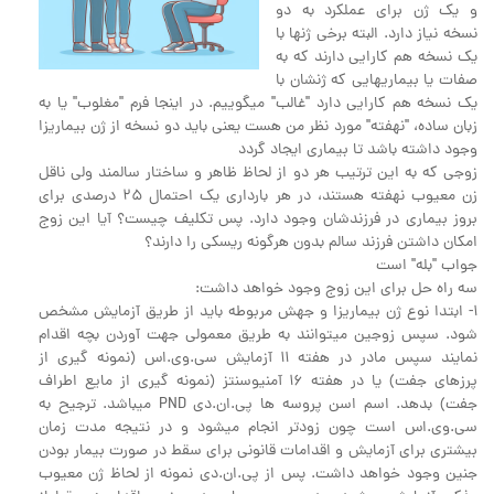
و یک ژن برای عملکرد به دو
نسخه نیاز دارد. البته برخی ژنها با
یک نسخه هم کارایی دارند که به
صفات یا بیماریهایی که ژنشان با
یک نسخه هم کارایی دارد "غالب" میگوییم. در اینجا فرم "مغلوب" یا به
زبان ساده، "نهفته" مورد نظر من هست یعنی باید دو نسخه از ژن بیماریزا
وجود داشته باشد تا بیماری ایجاد گردد
زوجی که به این ترتیب هر دو از لحاظ ظاهر و ساختار سالمند ولی ناقل
زن معیوب نهفته هستند، در هر بارداری یک احتمال 25 درصدی برای
بروز بیماری در فرزندشان وجود دارد. پس تکلیف چیست؟ آیا این زوج
امکان داشتن فرزند سالم بدون هرگونه ریسکی را دارند؟
جواب "بله" است
سه راه حل برای این زوج وجود خواهد داشت:
1- ابتدا نوع ژن بیماریزا و جهش مربوطه باید از طریق آزمایش مشخص
شود. سپس زوجین میتوانند به طریق معمولی جهت آوردن بچه اقدام
نمایند سپس مادر در هفته 11 آزمایش سی.وی.اس (نمونه گیری از
پرزهای جفت) یا در هفته 16 آمنیوسنتز (نمونه گیری از مایع اطراف
جفت) بدهد. اسم اسن پروسه ها پی.ان.دی PND میباشد. ترجیح به
سی.وی.اس است چون زودتر انجام میشود و در نتیجه مدت زمان
بیشتری برای آزمایش و اقدامات قانونی برای سقط در صورت بیمار بودن
جنین وجود خواهد داشت. پس از پی.ان.دی نمونه از لحاظ ژن معیوب